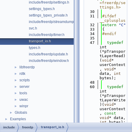
include/freerdp/settings.h
<freerdp/se
ttings.h>
settings_types.h
   30
settings_types_private.h
   31
#ifdef 
__cplusplus
include/freerdp/streamdump.h
   32
extern
"C"
svc.h
   33
{
   34
#endif
include/freerdp/timer.h
   35
transport_io.h
   47
typedef
int 
types.h
(*pTranspor
include/freerdp/update.h
tLayerRead)
(
void
* 
include/freerdp/window.h
userContext
libfreerdp
►
, 
void
* 
data, 
int
rdtk
►
bytes);
scripts
►
   48
server
   60
typedef
►
int 
tools
►
(*pTranspor
uwac
►
tLayerWrite
)(
void
* 
winpr
►
userContext
Globals
►
, 
const
void
* data, 
Examples
►
int
 bytes);
   61
typedef
transport_io.h
include
freerdp
BOOL 