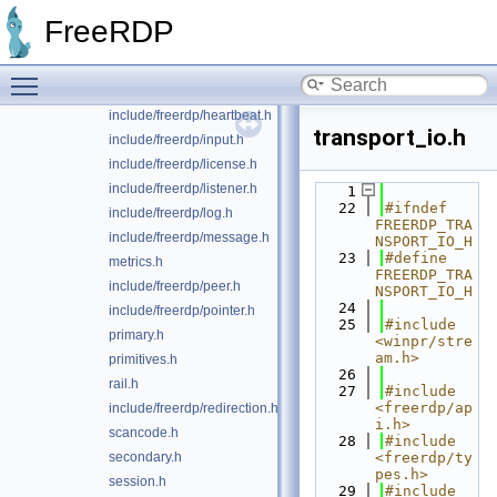
include/freerdp/event.h
FreeRDP
extension.h
freerdp.h
Toggle main menu visibility
include/freerdp/graphics.h
include/freerdp/heartbeat.h
transport_io.h
include/freerdp/input.h
include/freerdp/license.h
include/freerdp/listener.h
    1
   22
#ifndef 
include/freerdp/log.h
FREERDP_TRA
include/freerdp/message.h
NSPORT_IO_H
   23
#define 
metrics.h
FREERDP_TRA
include/freerdp/peer.h
NSPORT_IO_H
   24
include/freerdp/pointer.h
   25
#include 
primary.h
<winpr/stre
am.h>
primitives.h
   26
rail.h
   27
#include 
<freerdp/ap
include/freerdp/redirection.h
i.h>
scancode.h
   28
#include 
secondary.h
<freerdp/ty
pes.h>
session.h
   29
#include 