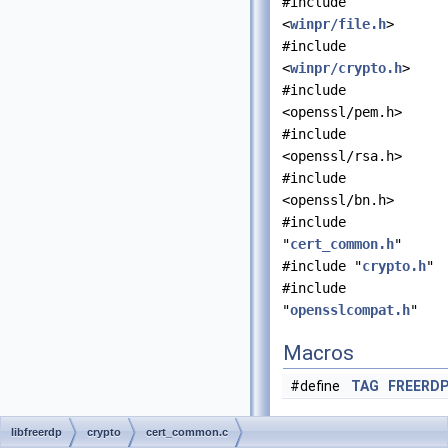
#include
<
winpr/file.h
>
#include
<
winpr/crypto.h
>
#include
<openssl/pem.h>
#include
<openssl/rsa.h>
#include
<openssl/bn.h>
#include
"
cert_common.h
"
#include "
crypto.h
"
#include
"
opensslcompat.h
"
Macros
#define
TAG
FREERD
Functions
libfreerdp
crypto
cert_common.c