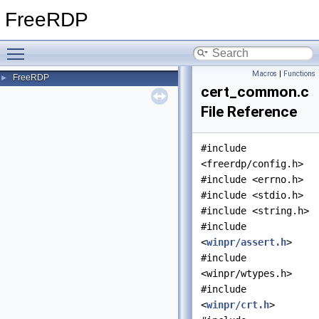
FreeRDP
Toggle main menu visibility
Macros
|
Functions
FreeRDP
►
cert_common.c
File Reference
#include
<freerdp/config.h>
#include <errno.h>
#include <stdio.h>
#include <string.h>
#include
<
winpr/assert.h
>
#include
<winpr/wtypes.h>
#include
<
winpr/crt.h
>