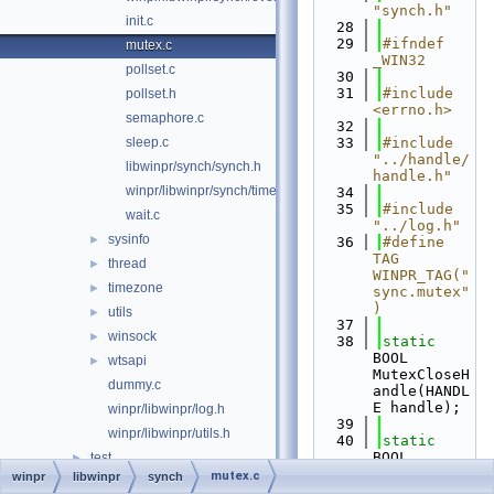
"synch.h"
init.c
   28
   29
#ifndef 
mutex.c
_WIN32
pollset.c
   30
   31
#include 
pollset.h
<errno.h>
semaphore.c
   32
sleep.c
   33
#include 
"../handle/
libwinpr/synch/synch.h
handle.h"
winpr/libwinpr/synch/timer.c
   34
   35
#include 
wait.c
"../log.h"
sysinfo
►
   36
#define 
TAG 
thread
►
WINPR_TAG("
timezone
►
sync.mutex"
)
utils
►
   37
winsock
►
   38
static
BOOL 
wtsapi
►
MutexCloseH
dummy.c
andle(HANDL
E handle);
winpr/libwinpr/log.h
   39
winpr/libwinpr/utils.h
   40
static
BOOL 
test
►
MutexIsHand
mutex.c
winpr
libwinpr
synch
tools
►
led(HANDLE 