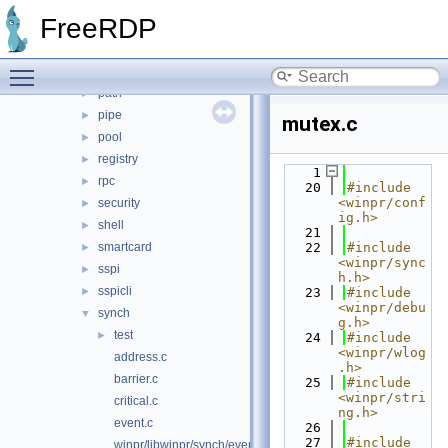
library
►
FreeRDP
memory
►
ncrypt
►
Toggle main menu visibility
nt
►
path
►
pipe
►
mutex.c
pool
►
registry
►
    1
rpc
►
   20
#include 
<winpr/conf
security
►
ig.h>
shell
►
   21
smartcard
   22
#include 
►
<winpr/sync
sspi
►
h.h>
sspicli
►
   23
#include 
<winpr/debu
synch
▼
g.h>
test
►
   24
#include 
<winpr/wlog
address.c
.h>
barrier.c
   25
#include 
<winpr/stri
critical.c
ng.h>
event.c
   26
   27
#include 
winpr/libwinpr/synch/event.h