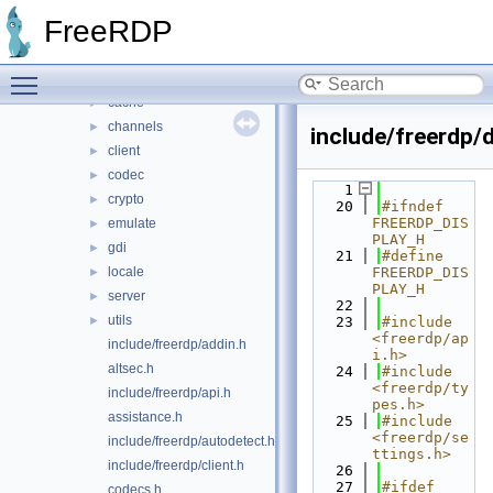
channels
►
FreeRDP
client
►
include
▼
Toggle main menu visibility
freerdp
▼
cache
►
channels
►
include/freerdp/d
client
►
codec
►
    1
crypto
►
   20
#ifndef 
FREERDP_DIS
emulate
►
PLAY_H
gdi
►
   21
#define 
locale
FREERDP_DIS
►
PLAY_H
server
►
   22
utils
►
   23
#include 
<freerdp/ap
include/freerdp/addin.h
i.h>
altsec.h
   24
#include 
<freerdp/ty
include/freerdp/api.h
pes.h>
assistance.h
   25
#include 
<freerdp/se
include/freerdp/autodetect.h
ttings.h>
include/freerdp/client.h
   26
   27
#ifdef 
codecs.h