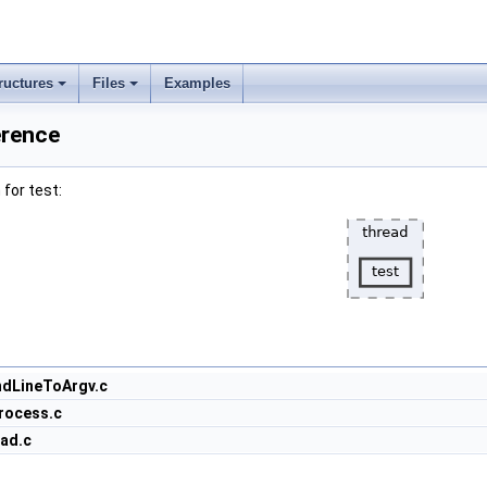
ructures
Files
Examples
erence
for test:
dLineToArgv.c
rocess.c
ad.c