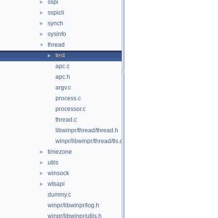
sspi
►
sspicli
►
synch
►
sysinfo
►
thread
▼
test
►
apc.c
apc.h
argv.c
process.c
processor.c
thread.c
libwinpr/thread/thread.h
winpr/libwinpr/thread/tls.c
timezone
►
utils
►
winsock
►
wtsapi
►
dummy.c
winpr/libwinpr/log.h
winpr/libwinpr/utils.h