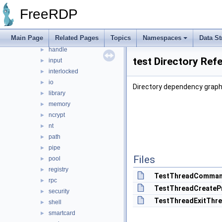
dsparse
►
FreeRDP
environment
►
error
►
Main Page
Related Pages
Topics
Namespaces
Data St
file
►
handle
►
test Directory Ref
input
►
interlocked
►
io
►
Directory dependency graph 
library
►
memory
►
ncrypt
►
nt
►
path
►
pipe
►
Files
pool
►
registry
►
TestThreadComman
rpc
►
TestThreadCreateP
security
►
TestThreadExitThre
shell
►
smartcard
►