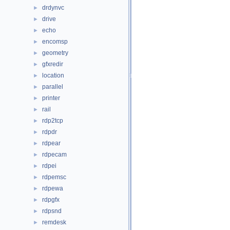
drdynvc
►
drive
►
echo
►
encomsp
►
geometry
►
gfxredir
►
location
►
parallel
►
printer
►
rail
►
rdp2tcp
►
rdpdr
►
rdpear
►
rdpecam
►
rdpei
►
rdpemsc
►
rdpewa
►
rdpgfx
►
rdpsnd
►
remdesk
►