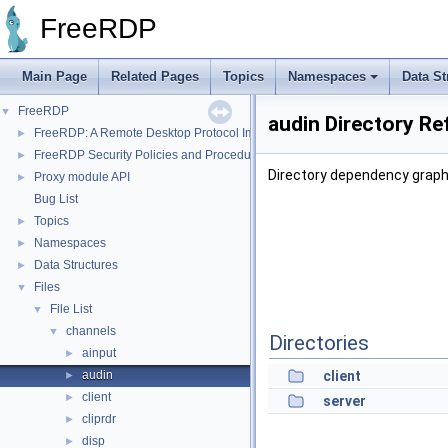
FreeRDP
Main Page
Related Pages
Topics
Namespaces
Data St
FreeRDP
▼
audin Directory Re
FreeRDP: A Remote Desktop Protocol Implementation
►
FreeRDP Security Policies and Procedures
►
Directory dependency graph 
Proxy module API
►
Bug List
Topics
►
Namespaces
►
Data Structures
►
Files
▼
File List
▼
channels
▼
Directories
ainput
►
audin
client
►
client
►
server
cliprdr
►
disp
►