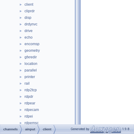
client
►
cliprdr
►
disp
►
drdynvc
►
drive
►
echo
►
encomsp
►
geometry
►
gfxredir
►
location
►
parallel
►
printer
►
rail
►
rdp2tcp
►
rdpdr
►
rdpear
►
rdpecam
►
rdpei
►
rdpemsc
►
Generated by
1.9.8
channels
rdpewa
ainput
client
►