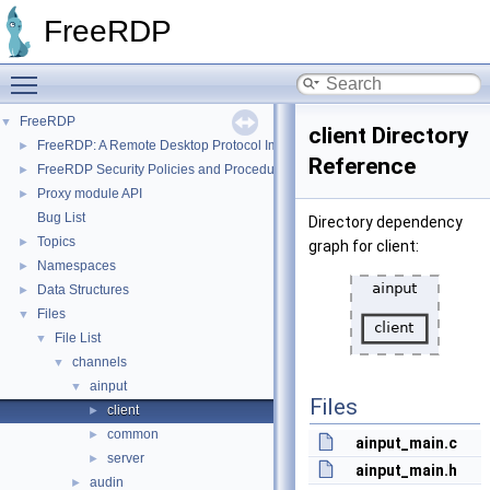
FreeRDP
Toggle main menu visibility
FreeRDP
▼
client Directory
FreeRDP: A Remote Desktop Protocol Implementation
►
Reference
FreeRDP Security Policies and Procedures
►
Proxy module API
►
Bug List
Directory dependency
Topics
►
graph for client:
Namespaces
►
Data Structures
►
Files
▼
File List
▼
channels
▼
ainput
▼
Files
client
►
common
►
ainput_main.c
server
►
ainput_main.h
audin
►