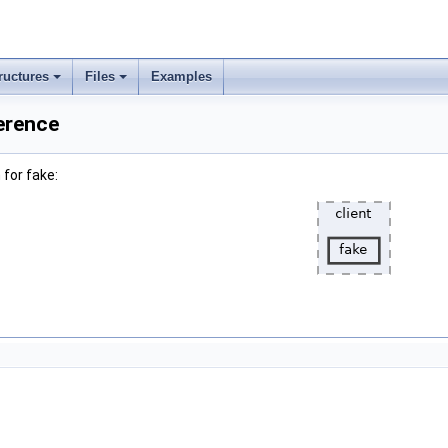
ructures
Files
Examples
erence
for fake: