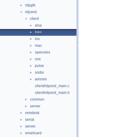
rdpgfx
►
rdpsnd
▼
client
▼
alsa
►
fake
►
ios
►
mac
►
opensles
►
oss
►
pulse
►
sndio
►
winmm
►
client/rdpsnd_main.c
client/rdpsnd_main.h
common
►
server
►
remdesk
►
serial
►
server
►
smartcard
►