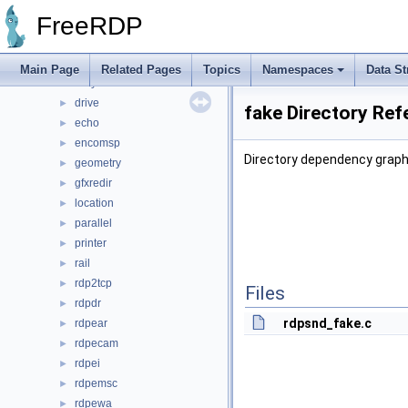
audin
►
FreeRDP
client
►
cliprdr
►
disp
►
Main Page
Related Pages
Topics
Namespaces
Data St
drdynvc
►
drive
►
fake Directory Ref
echo
►
encomsp
►
Directory dependency graph 
geometry
►
gfxredir
►
location
►
parallel
►
printer
►
rail
►
rdp2tcp
►
Files
rdpdr
►
rdpsnd_fake.c
rdpear
►
rdpecam
►
rdpei
►
rdpemsc
►
rdpewa
►