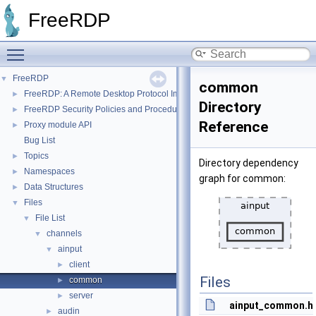
FreeRDP
Toggle main menu visibility
FreeRDP
▼
common
FreeRDP: A Remote Desktop Protocol Implementation
►
Directory
FreeRDP Security Policies and Procedures
►
Reference
Proxy module API
►
Bug List
Topics
►
Directory dependency
Namespaces
►
graph for common:
Data Structures
►
Files
▼
File List
▼
channels
▼
ainput
▼
client
►
Files
common
►
server
►
ainput_common.h
audin
►