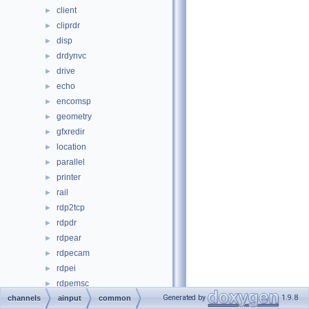
client
►
cliprdr
►
disp
►
drdynvc
►
drive
►
echo
►
encomsp
►
geometry
►
gfxredir
►
location
►
parallel
►
printer
►
rail
►
rdp2tcp
►
rdpdr
►
rdpear
►
rdpecam
►
rdpei
►
rdpemsc
►
Generated by
1.9.8
channels
rdpewa
ainput
common
►